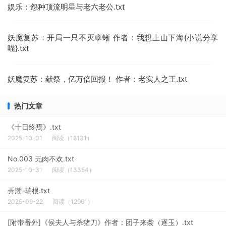
娱乐：怨种顶流明星与老六老公.txt
妖魔复苏：开局一只不灭孽蜥 作者：我想上山下海{小说分享
喵}.txt
妖魔复苏：献祭，亿万倍回报！ 作者：老实人之王.txt
热门文章
《十日终焉》.txt
2025-10-01
阅读（18131）
No.003 无肉不欢.txt
2025-10-31
阅读（13354）
弄潮-瑞根.txt
2025-09-22
阅读（12961）
[附带番外]《侯夫人与杀猪刀》作者：团子来袭（逐玉）.txt