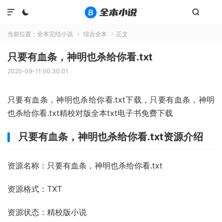



当前位置：
全本完结小说
综合全本
正文


只要有血条，神明也杀给你看.txt
2025-09-11 00:30:01
只要有血条，神明也杀给你看.txt下载，只要有血条，神明
也杀给你看.txt精校对版全本txt电子书免费下载
只要有血条，神明也杀给你看.txt资源介绍
资源名称：只要有血条，神明也杀给你看.txt
资源格式：TXT
资源状态：精校版小说