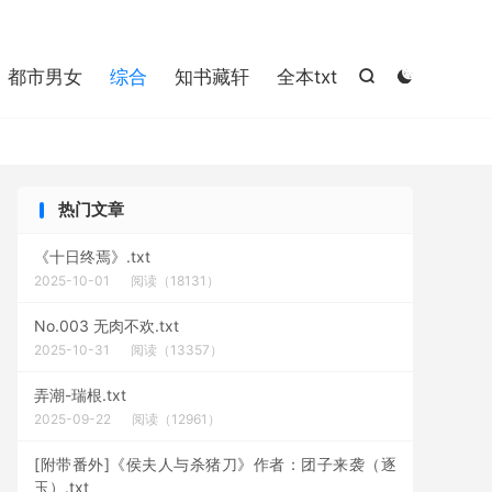

都市男女
综合
知书藏轩
全本txt


热门文章
《十日终焉》.txt
2025-10-01
阅读（18131）
No.003 无肉不欢.txt
2025-10-31
阅读（13357）
弄潮-瑞根.txt
2025-09-22
阅读（12961）
[附带番外]《侯夫人与杀猪刀》作者：团子来袭（逐
玉）.txt