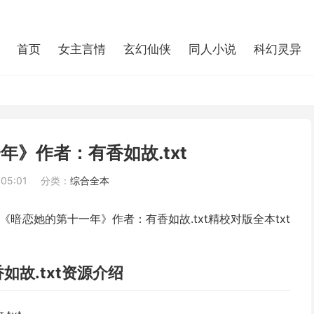
首页
女主言情
玄幻仙侠
同人小说
科幻灵异
年》作者：有香如故.txt
:05:01
分类：
综合全本
《暗恋她的第十一年》作者：有香如故.txt精校对版全本txt
故.txt资源介绍