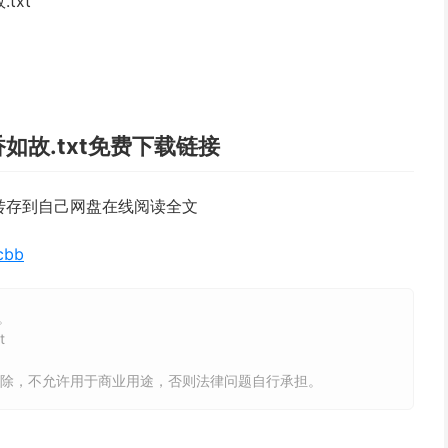
txt
故.txt免费下载链接
转存到自己网盘在线阅读全文
cbb
。
t
删除，不允许用于商业用途，否则法律问题自行承担。