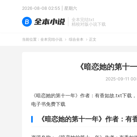
2026-08-08 02:55 | 星期六
全本完结txt
精校对版小说下载
当前位置：
全本完结小说
综合全本
正文


《暗恋她的第十一
2025-09-11 00
《暗恋她的第十一年》作者：有香如故.txt下载，
电子书免费下载
《暗恋她的第十一年》作者：有香如