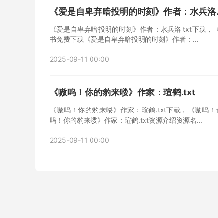
《爱是自卑弃暗投明的时刻》作者：水兵洛.t
《爱是自卑弃暗投明的时刻》作者：水兵洛.txt下载，《
书免费下载《爱是自卑弃暗投明的时刻》作者：...
2025-09-11 00:00
《嗷呜！你的豹来喽》作家：瑄鹤.txt
《嗷呜！你的豹来喽》作家：瑄鹤.txt下载，《嗷呜！
呜！你的豹来喽》作家：瑄鹤.txt资源介绍资源名...
2025-09-11 00:00