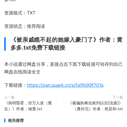
资源格式：TXT
资源状态：推荐阅读
《被亲戚瞧不起的她嫁入豪门了》作者：黄
多多.txt免费下载链接
本小说通过网盘分享，直接点击下面下载链接可转存到自己
网盘在线阅读全文
下载链接：
https://pan.quark.cn/s/fa1fb99f701a
上一篇
下一篇
《病弱昏君，但万人迷（重
《被偏执雌虫捡到以后[虫族]》
生）》作者：倾寰.txt
（番外完）作者：然若和.txt
相关推荐