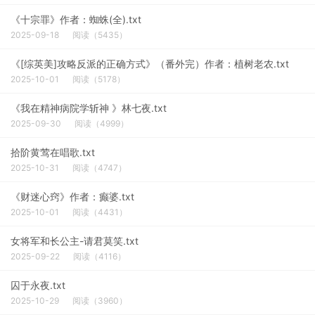
《十宗罪》作者：蜘蛛(全).txt
2025-09-18
阅读（5435）
《[综英美]攻略反派的正确方式》（番外完）作者：植树老农.txt
2025-10-01
阅读（5178）
《我在精神病院学斩神 》林七夜.txt
2025-09-30
阅读（4999）
拾阶黄莺在唱歌.txt
2025-10-31
阅读（4747）
《财迷心窍》作者：癫婆.txt
2025-10-01
阅读（4431）
女将军和长公主-请君莫笑.txt
2025-09-22
阅读（4116）
囚于永夜.txt
2025-10-29
阅读（3960）