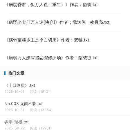
《病弱昏君，但万人迷（重生）》作者：倾寰.txt
《病弱老实但万人迷[快穿]》作者：我送你一枚月亮.txt
《病弱苗疆少主是个白切黑》作者：双猫.txt
《病弱万人嫌深陷恋综修罗场》作者：梨绒绒.txt
热门文章
《十日终焉》.txt
2025-10-01
阅读（18131）
No.003 无肉不欢.txt
2025-10-31
阅读（13354）
弄潮-瑞根.txt
2025-09-22
阅读（12961）